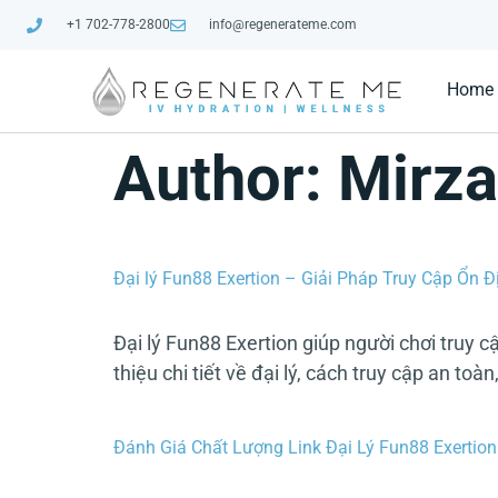
+1 702-778-2800
info@regenerateme.com
Home
Author:
Mirz
Đại lý Fun88 Exertion – Giải Pháp Truy Cập Ổn 
Đại lý Fun88 Exertion giúp người chơi truy c
thiệu chi tiết về đại lý, cách truy cập an to
Đánh Giá Chất Lượng Link Đại Lý Fun88 Exertio