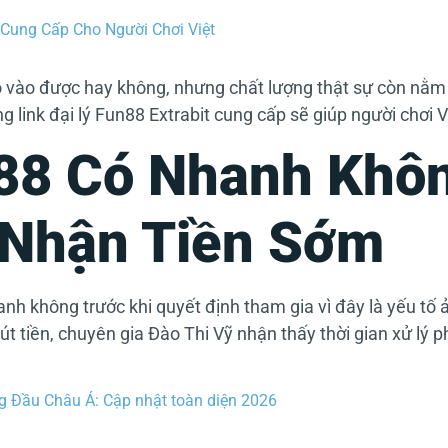
t Cung Cấp Cho Người Chơi Việt
ó vào được hay không, nhưng chất lượng thật sự còn nằm ở
g link đại lý Fun88 Extrabit cung cấp sẽ giúp người chơi V
88 Có Nhanh Khô
 Nhận Tiền Sớm
h không trước khi quyết định tham gia vì đây là yếu tố 
 rút tiền, chuyên gia Đào Thi Vỹ nhận thấy thời gian xử lý
ng Đầu Châu Á: Cập nhật toàn diện 2026