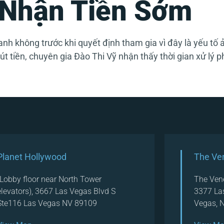
 Nhận Tiền Sớm
h không trước khi quyết định tham gia vì đây là yếu tố 
 rút tiền, chuyên gia Đào Thi Vỹ nhận thấy thời gian xử lý
Planet Hollywood
The Ve
(Lobby floor near North Tower
The Ven
elevators), 3667 Las Vegas Blvd S
3377 La
Ste116 Las Vegas NV 89109
Vegas, 