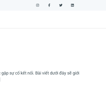
gặp sự cố kết nối. Bài viết dưới đây sẽ giới
]