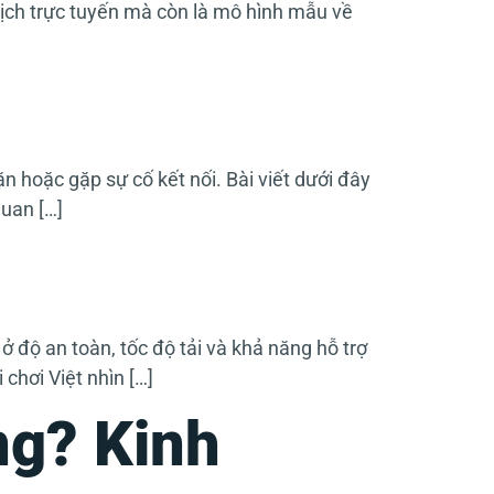
 dịch trực tuyến mà còn là mô hình mẫu về
n hoặc gặp sự cố kết nối. Bài viết dưới đây
quan […]
 độ an toàn, tốc độ tải và khả năng hỗ trợ
 chơi Việt nhìn […]
ng? Kinh