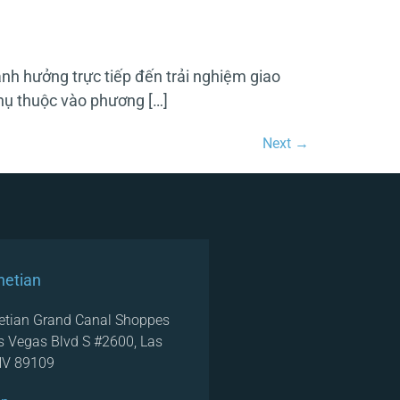
ảnh hưởng trực tiếp đến trải nghiệm giao
 phụ thuộc vào phương […]
Next
→
netian
etian Grand Canal Shoppes
s Vegas Blvd S #2600, Las
NV 89109