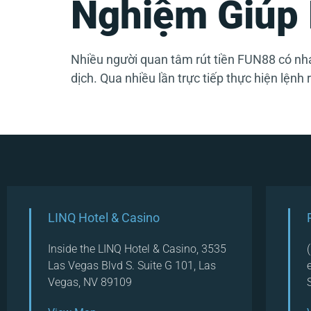
Nghiệm Giúp
Nhiều người quan tâm rút tiền FUN88 có nhan
dịch. Qua nhiều lần trực tiếp thực hiện lệnh
LINQ Hotel & Casino
Inside the LINQ Hotel & Casino, 3535
Las Vegas Blvd S. Suite G 101, Las
Vegas, NV 89109