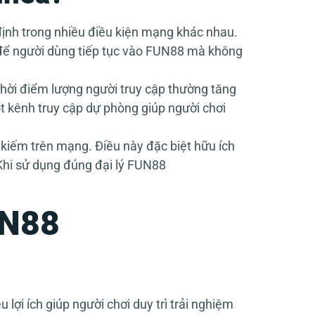
 định trong nhiều điều kiện mạng khác nhau.
ế để người dùng tiếp tục vào FUN88 mà không
 thời điểm lượng người truy cập thường tăng
ột kênh truy cập dự phòng giúp người chơi
 kiếm trên mạng. Điều này đặc biệt hữu ích
Khi sử dụng đúng đại lý FUN88
UN88
ợi ích giúp người chơi duy trì trải nghiệm