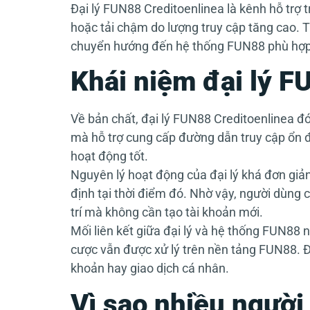
Đại lý FUN88 Creditoenlinea là kênh hỗ trợ 
hoặc tải chậm do lượng truy cập tăng cao. 
chuyển hướng đến hệ thống FUN88 phù hợp, h
Khái niệm đại lý F
Về bản chất, đại lý FUN88 Creditoenlinea đó
mà hỗ trợ cung cấp đường dẫn truy cập ổn đ
hoạt động tốt.
Nguyên lý hoạt động của đại lý khá đơn giả
định tại thời điểm đó. Nhờ vậy, người dùng 
trí mà không cần tạo tài khoản mới.
Mối liên kết giữa đại lý và hệ thống FUN88 n
cược vẫn được xử lý trên nền tảng FUN88. Điề
khoản hay giao dịch cá nhân.
Vì sao nhiều người