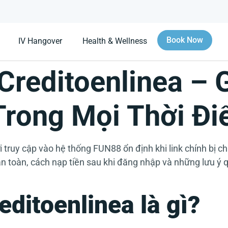
Book Now
IV Hangover
Health & Wellness
Creditoenlinea – 
Trong Mọi Thời Đ
 truy cập vào hệ thống FUN88 ổn định khi link chính bị ch
cập an toàn, cách nạp tiền sau khi đăng nhập và những lưu 
editoenlinea là gì?