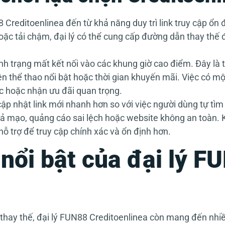
8 Creditoenlinea đến từ khả năng duy trì link truy cập ổn
hoặc tải chậm, đại lý có thể cung cấp đường dẫn thay th
ình trạng mất kết nối vào các khung giờ cao điểm. Đây là
iện thể thao nổi bật hoặc thời gian khuyến mãi. Việc có m
ợc hoặc nhận ưu đãi quan trọng.
ập nhật link mới nhanh hơn so với việc người dùng tự tìm
iả mạo, quảng cáo sai lệch hoặc website không an toàn. 
hỗ trợ để truy cập chính xác và ổn định hơn.
nổi bật của đại lý F
hay thế, đại lý FUN88 Creditoenlinea còn mang đến nhiều l