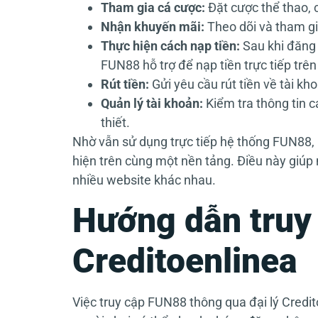
Tham gia cá cược:
Đặt cược thể thao, c
Nhận khuyến mãi:
Theo dõi và tham gi
Thực hiện cách nạp tiền:
Sau khi đăng 
FUN88 hỗ trợ để nạp tiền trực tiếp trê
Rút tiền:
Gửi yêu cầu rút tiền về tài k
Quản lý tài khoản:
Kiểm tra thông tin c
thiết.
Nhờ vẫn sử dụng trực tiếp hệ thống FUN88,
hiện trên cùng một nền tảng. Điều này giúp n
nhiều website khác nhau.
Hướng dẫn truy
Creditoenlinea
Việc truy cập FUN88 thông qua đại lý Credi