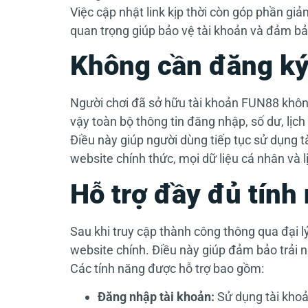
Việc cập nhật link kịp thời còn góp phần g
quan trọng giúp bảo vệ tài khoản và đảm b
Không cần đăng ký
Người chơi đã sở hữu tài khoản FUN88 không c
vậy toàn bộ thông tin đăng nhập, số dư, lịc
Điều này giúp người dùng tiếp tục sử dụng 
website chính thức, mọi dữ liệu cá nhân và l
Hỗ trợ đầy đủ tính
Sau khi truy cập thành công thông qua đại l
website chính. Điều này giúp đảm bảo trải 
Các tính năng được hỗ trợ bao gồm:
Đăng nhập tài khoản:
Sử dụng tài khoả