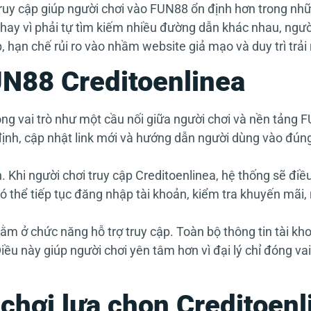
truy cập giúp người chơi vào FUN88 ổn định hơn trong nhữn
Thay vì phải tự tìm kiếm nhiều đường dẫn khác nhau, ngườ
ạn chế rủi ro vào nhầm website giả mạo và duy trì trải
UN88 Creditoenlinea
ng vai trò như một cầu nối giữa người chơi và nền tảng F
ịnh, cập nhật link mới và hướng dẫn người dùng vào đúng
n. Khi người chơi truy cập Creditoenlinea, hệ thống sẽ đ
có thể tiếp tục đăng nhập tài khoản, kiểm tra khuyến mãi,
ằm ở chức năng hỗ trợ truy cập. Toàn bộ thông tin tài khoả
u này giúp người chơi yên tâm hơn vì đại lý chỉ đóng vai t
 chơi lựa chọn Creditoenl