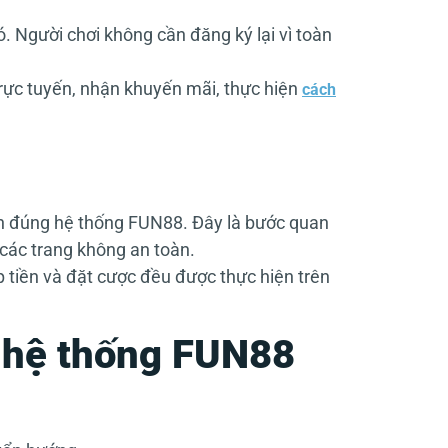
 Người chơi không cần đăng ký lại vì toàn
trực tuyến, nhận khuyến mãi, thực hiện
cách
đến đúng hệ thống FUN88. Đây là bước quan
 các trang không an toàn.
 tiền và đặt cược đều được thực hiện trên
g hệ thống FUN88