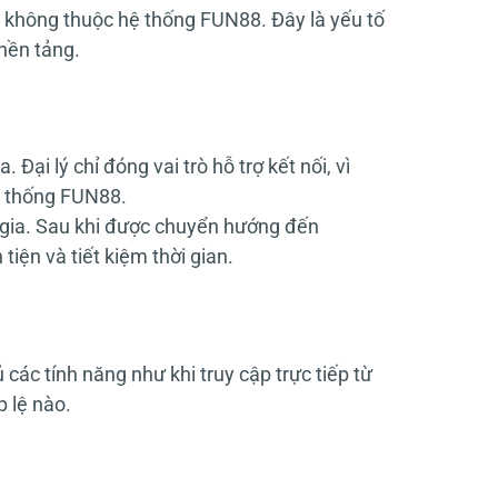
g không thuộc hệ thống FUN88. Đây là yếu tố
nền tảng.
ại lý chỉ đóng vai trò hỗ trợ kết nối, vì
hệ thống FUN88.
m gia. Sau khi được chuyển hướng đến
iện và tiết kiệm thời gian.
các tính năng như khi truy cập trực tiếp từ
 lệ nào.