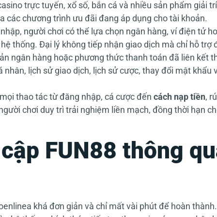
asino trực tuyến, xổ số, bắn cá và nhiều sản phẩm giải tr
a các chương trình ưu đãi đang áp dụng cho tài khoản.
nhập, người chơi có thể lựa chọn ngân hàng, ví điện tử 
n hệ thống. Đại lý không tiếp nhận giao dịch mà chỉ hỗ tr
hoản ngân hàng hoặc phương thức thanh toán đã liên kết 
á nhân, lịch sử giao dịch, lịch sử cược, thay đổi mật khẩu
 mọi thao tác từ đăng nhập, cá cược đến
cách nạp tiền
, r
gười chơi duy trì trải nghiệm liền mạch, đồng thời hạn chế
 cập FUN88 thông qua
toenlinea khá đơn giản và chỉ mất vài phút để hoàn thành