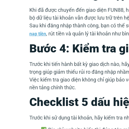
Khi đã được chuyển đến giao diện FUN88, hã
bộ dữ liệu tài khoản vẫn được lưu trữ trên 
Sau khi đăng nhập thành công, bạn có thể s
, rút tiền và quản lý tài khoản như b
nạp tiền
Bước 4: Kiểm tra g
Trước khi tiến hành bất kỳ giao dịch nào, 
trọng giúp giảm thiểu rủi ro đăng nhập nhầ
Việc kiểm tra giao diện không chỉ giúp bảo
nền tảng chính thức.
Checklist 5 dấu hi
Trước khi sử dụng tài khoản, hãy kiểm tra n