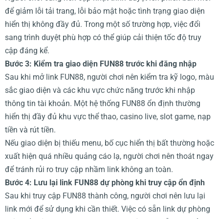
để giảm lỗi tải trang, lỗi bảo mật hoặc tình trạng giao diện
hiển thị không đầy đủ. Trong một số trường hợp, việc đổi
sang trình duyệt phù hợp có thể giúp cải thiện tốc độ truy
cập đáng kể.
Bước 3: Kiểm tra giao diện FUN88 trước khi đăng nhập
Sau khi mở link FUN88, người chơi nên kiểm tra kỹ logo, màu
sắc giao diện và các khu vực chức năng trước khi nhập
thông tin tài khoản. Một hệ thống FUN88 ổn định thường
hiển thị đầy đủ khu vực thể thao, casino live, slot game, nạp
tiền và rút tiền.
Nếu giao diện bị thiếu menu, bố cục hiển thị bất thường hoặc
xuất hiện quá nhiều quảng cáo lạ, người chơi nên thoát ngay
để tránh rủi ro truy cập nhầm link không an toàn.
Bước 4: Lưu lại link FUN88 dự phòng khi truy cập ổn định
Sau khi truy cập FUN88 thành công, người chơi nên lưu lại
link mới để sử dụng khi cần thiết. Việc có sẵn link dự phòng