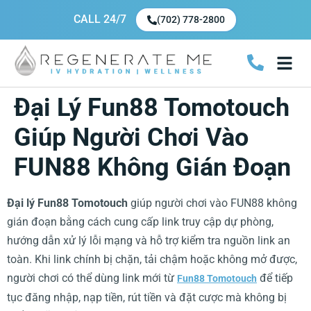
CALL 24/7
(702) 778-2800
Đại Lý Fun88 Tomotouch
Giúp Người Chơi Vào
FUN88 Không Gián Đoạn
Đại lý Fun88 Tomotouch
giúp người chơi vào FUN88 không
gián đoạn bằng cách cung cấp link truy cập dự phòng,
hướng dẫn xử lý lỗi mạng và hỗ trợ kiểm tra nguồn link an
toàn. Khi link chính bị chặn, tải chậm hoặc không mở được,
người chơi có thể dùng link mới từ
để tiếp
Fun88 Tomotouch
tục đăng nhập, nạp tiền, rút tiền và đặt cược mà không bị