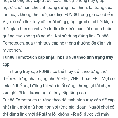
hoặc không truy cập được. Các link dự phòng này giúp
người chơi hạn chế tình trạng đứng màn hình, tải trang quá
lâu hoặc không thể mở giao diện FUN88 trong giờ cao điểm.
Việc có sẵn link truy cập mới cũng giúp người chơi tiết kiệm
thời gian hơn so với việc tự tìm link trên các hội nhóm hoặc
quảng cáo không rõ nguồn. Khi sử dụng đúng link Fun88
Tomotouch, quá trình truy cập hệ thống thường ổn định và
mượt hơn.
Fun88 Tomotouch cập nhật link FUN88 theo tình trạng truy
cập
Tình trạng truy cập FUN88 có thể thay đổi theo từng thời
điểm và từng nhà mạng như Viettel, VNPT hoặc FPT. Một số
link có thể hoạt động tốt vào buổi sáng nhưng lại tải chậm
vào giờ tối khi lượng người truy cập tăng cao.
Fun88 Tomotouch thường theo dõi tình hình truy cập để cập
nhật link mới phù hợp hơn với từng giai đoạn. Người chơi có
thể dùng link mới để giảm lỗi không kết nối được với máy