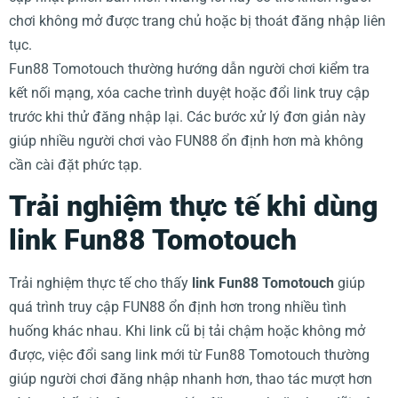
chơi không mở được trang chủ hoặc bị thoát đăng nhập liên
tục.
Fun88 Tomotouch thường hướng dẫn người chơi kiểm tra
kết nối mạng, xóa cache trình duyệt hoặc đổi link truy cập
trước khi thử đăng nhập lại. Các bước xử lý đơn giản này
giúp nhiều người chơi vào FUN88 ổn định hơn mà không
cần cài đặt phức tạp.
Trải nghiệm thực tế khi dùng
link Fun88 Tomotouch
Trải nghiệm thực tế cho thấy
link Fun88 Tomotouch
giúp
quá trình truy cập FUN88 ổn định hơn trong nhiều tình
huống khác nhau. Khi link cũ bị tải chậm hoặc không mở
được, việc đổi sang link mới từ Fun88 Tomotouch thường
giúp người chơi đăng nhập nhanh hơn, thao tác mượt hơn