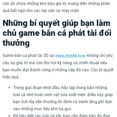
còn ẩn chứa những kho báu giá trị, mang đến những phần
quà bất ngờ cho các tay săn cá may mắn.
Những bí quyết giúp bạn làm
chủ game bắn cá phát tài đổi
thưởng
Game
bắn cá phát tài 3D
tại
không chỉ yêu
https://fun88.how/
cầu sự giải trí mà còn đòi hỏi kỹ năng và chiến thuật nếu
bạn muốn đạt thành công ở những cấp độ cao. Các bí quyết
hiệu quả:
Trong giai đoạn khởi đầu, hãy tập trung bắn những
loài cá nhỏ hoặc sinh vật vừa xuất hiện. Điều này giúp
bạn tích lũy tiền thưởng ổn định và tránh lãng phí đạn
vào những mục tiêu khó hạ gục.
Để tiêu diệt các loài cá lớn, bạn cần đảm bảo đủ đạn