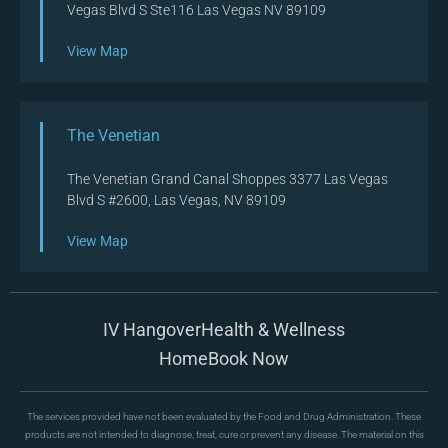
Vegas Blvd S Ste116 Las Vegas NV 89109
View Map
The Venetian
The Venetian Grand Canal Shoppes 3377 Las Vegas
Blvd S #2600, Las Vegas, NV 89109
View Map
IV Hangover
Health & Wellness
Home
Book Now
The services provided have not been evaluated by the Food and Drug Administration. These
products are not intended to diagnose, treat, cure or prevent any disease. The material on this