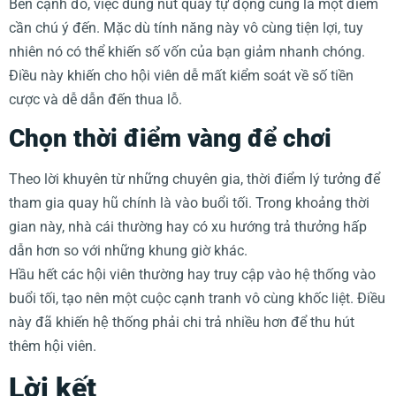
Bên cạnh đó, việc dùng nút quay tự động cũng là một điểm
cần chú ý đến. Mặc dù tính năng này vô cùng tiện lợi, tuy
nhiên nó có thể khiến số vốn của bạn giảm nhanh chóng.
Điều này khiến cho hội viên dễ mất kiểm soát về số tiền
cược và dễ dẫn đến thua lỗ.
Chọn thời điểm vàng để chơi
Theo lời khuyên từ những chuyên gia, thời điểm lý tưởng để
tham gia quay hũ chính là vào buổi tối. Trong khoảng thời
gian này, nhà cái thường hay có xu hướng trả thưởng hấp
dẫn hơn so với những khung giờ khác.
Hầu hết các hội viên thường hay truy cập vào hệ thống vào
buổi tối, tạo nên một cuộc cạnh tranh vô cùng khốc liệt. Điều
này đã khiến hệ thống phải chi trả nhiều hơn để thu hút
thêm hội viên.
Lời kết