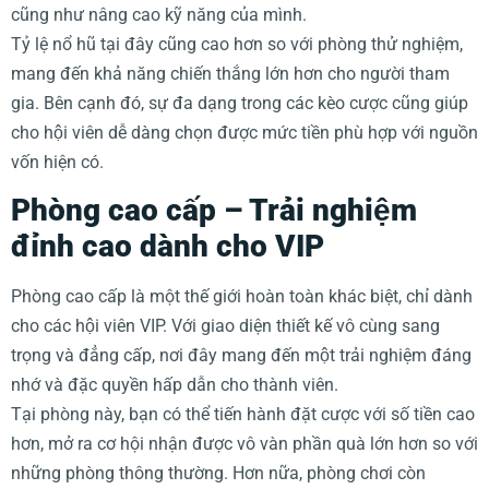
cũng như nâng cao kỹ năng của mình.
Tỷ lệ nổ hũ tại đây cũng cao hơn so với phòng thử nghiệm,
mang đến khả năng chiến thắng lớn hơn cho người tham
gia. Bên cạnh đó, sự đa dạng trong các kèo cược cũng giúp
cho hội viên dễ dàng chọn được mức tiền phù hợp với nguồn
vốn hiện có.
Phòng cao cấp – Trải nghiệm
đỉnh cao dành cho VIP
Phòng cao cấp là một thế giới hoàn toàn khác biệt, chỉ dành
cho các hội viên VIP. Với giao diện thiết kế vô cùng sang
trọng và đẳng cấp, nơi đây mang đến một trải nghiệm đáng
nhớ và đặc quyền hấp dẫn cho thành viên.
Tại phòng này, bạn có thể tiến hành đặt cược với số tiền cao
hơn, mở ra cơ hội nhận được vô vàn phần quà lớn hơn so với
những phòng thông thường. Hơn nữa, phòng chơi còn