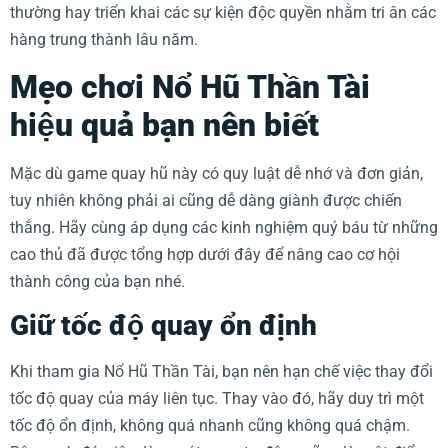
thường hay triển khai các sự kiện độc quyền nhằm tri ân các
hàng trung thành lâu năm.
Mẹo chơi Nổ Hũ Thần Tài
hiệu quả bạn nên biết
Mặc dù game quay hũ này có quy luật dễ nhớ và đơn giản,
tuy nhiên không phải ai cũng dễ dàng giành được chiến
thắng. Hãy cùng áp dụng các kinh nghiệm quý báu từ những
cao thủ đã được tổng hợp dưới đây để nâng cao cơ hội
thành công của bạn nhé.
Giữ tốc độ quay ổn định
Khi tham gia
Nổ Hũ Thần Tài
, bạn nên hạn chế việc thay đổi
tốc độ quay của máy liên tục. Thay vào đó, hãy duy trì một
tốc độ ổn định, không quá nhanh cũng không quá chậm.