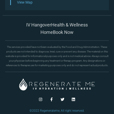
View Map
IV Hangover
Health & Wellness
Home
Book Now
The services provided have not been evaluated by the Food and Drug Administration. These
products are not intended to diagnose, treat, cure or prevent any disease. The material on this
website is provided for informational purposes only and is not medical advice. Always consult
your physician before beginning any treatment or therapy program. Any designations or
references to therapies are for marketing purposes only and do not represent actual products.
©2022 Regenerateme, All right reserved.