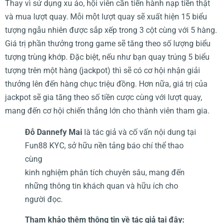
Thay vì sử dụng xu ảo, hội viên cần tiến hành nạp tiền thật
và mua lượt quay. Mỗi một lượt quay sẽ xuất hiện 15 biểu
tượng ngẫu nhiên được sắp xếp trong 3 cột cùng với 5 hàng.
Giá trị phần thưởng trong game sẽ tăng theo số lượng biểu
tượng trùng khớp. Đặc biệt, nếu như bạn quay trúng 5 biểu
tượng trên một hàng (jackpot) thì sẽ có cơ hội nhận giải
thưởng lên đến hàng chục triệu đồng. Hơn nữa, giá trị của
jackpot sẽ gia tăng theo số tiền cược cùng với lượt quay,
mang đến cơ hội chiến thắng lớn cho thành viên tham gia.
Đỗ Dannefy Mai
là tác giả và cố vấn nội dung tại
Fun88 KYC
, sở hữu nền tảng báo chí thể thao
cùng
kinh nghiệm phân tích chuyên sâu, mang đến
những thông tin khách quan và hữu ích cho
người đọc.
Tham khảo thêm thông tin về tác giả tại đây: