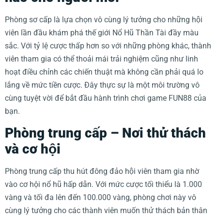
Phòng sơ cấp là lựa chọn vô cùng lý tưởng cho những hội
viên lần đầu khám phá thế giới Nổ Hũ Thần Tài đầy màu
sắc. Với tỷ lệ cược thấp hơn so với những phòng khác, thành
viên tham gia có thể thoải mái trải nghiệm cũng như linh
hoạt điều chỉnh các chiến thuật mà không cần phải quá lo
lắng về mức tiền cược. Đây thực sự là một môi trường vô
cùng tuyệt vời để bắt đầu hành trình chơi g
ame FUN88
của
bạn.
Phòng trung cấp – Nơi thử thách
và cơ hội
Phòng trung cấp thu hút đông đảo hội viên tham gia nhờ
vào cơ hội nổ hũ hấp dẫn. Với mức cược tối thiểu là 1.000
vàng và tối đa lên đến 100.000 vàng, phòng chơi này vô
cùng lý tưởng cho các thành viên muốn thử thách bản thân