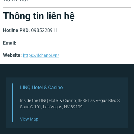
Thông tin liên hệ
Hotline PKD:
0985228911
Email:
Website:
https://ifchanoi.vn/
LINQ Hotel & Casino
Inside the LINQ Hotel & Casino, 3535 Las Vegas Blvd S.
Suite G 101, Las Vegas, NV 89109
View Map