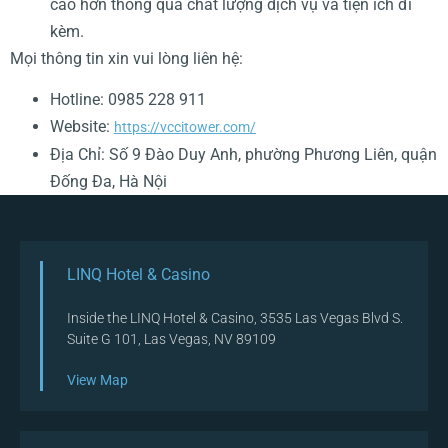
cao hơn thông qua chất lượng dịch vụ và tiện ích đi
kèm.
Mọi thông tin xin vui lòng liên hệ:
Hotline: 0985 228 911
Website:
https://vccitower.com/
Địa Chỉ: Số 9 Đào Duy Anh, phường Phương Liên, quận
Đống Đa, Hà Nội
LINQ Hotel & Casino
Inside the LINQ Hotel & Casino, 3535 Las Vegas Blvd S.
Suite G 101, Las Vegas, NV 89109
View Map